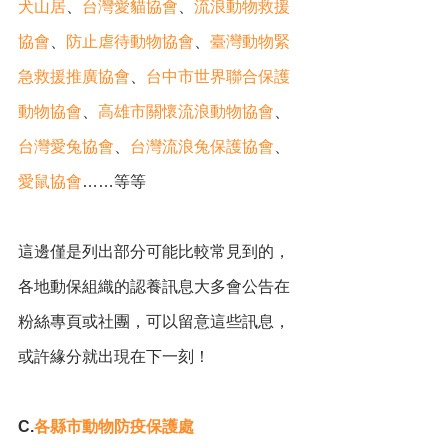
犬山居
、
台灣愛貓協會
、
流浪動物救援
協會
、
防止虐待動物協會
、
臺灣動物緊
急救援推廣協會
、
台中市世界聯合保護
動物協會
、
高雄市關懷流浪動物協會
、
台灣愛兔協會
、
台灣流浪兔保護協會
、
愛鼠協會
……等等
這邊僅是列出部分可能比較常見到的，
各地動保組織的認養訊息大多會公告在
粉絲專頁或社團，可以留意這些訊息，
或許緣分就出現在下一刻！
C.
各縣市動物防疫保護處