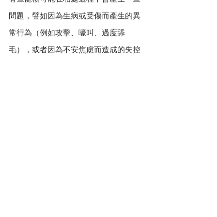
問題，譬如因為生病或受傷而產生的異
常行為（例如攻擊、嚎叫、過度舔
毛），或者因為不安焦慮而造成的失控
行為（隨地大小便、亂咬東西、突然咬
人）等等……
在飼主不知真正原因，只看見表面行為
時很容易產生誤解，甚至不知不覺中加
強了寵物的異常行為。
因此，多和獸醫師溝通、向行為諮詢師
進行諮詢、持續關注和寵物有關的資