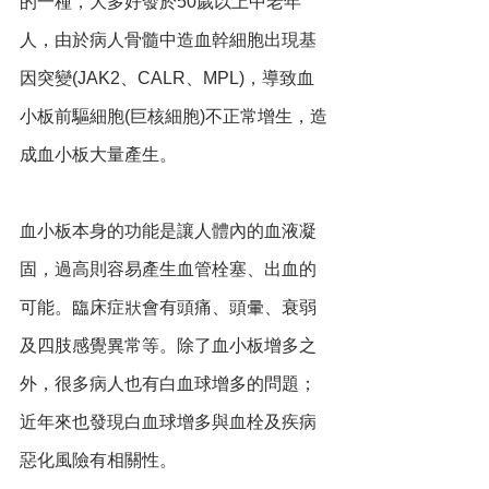
的一種，大多好發於50歲以上中老年
人，由於病人骨髓中造血幹細胞出現基
因突變(JAK2、CALR、MPL)，導致血
小板前驅細胞(巨核細胞)不正常增生，造
成血小板大量產生。
血小板本身的功能是讓人體內的血液凝
固，過高則容易產生血管栓塞、出血的
可能。臨床症狀會有頭痛、頭暈、衰弱
及四肢感覺異常等。除了血小板增多之
外，很多病人也有白血球增多的問題；
近年來也發現白血球增多與血栓及疾病
惡化風險有相關性。