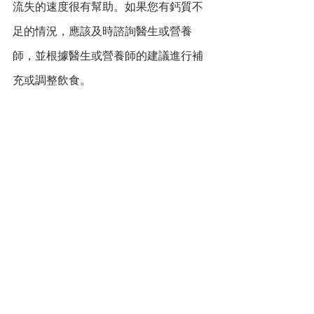
流失的速度很有幫助。如果您有鈣質不
足的情況，應該及時諮詢醫生或營養
師，並根據醫生或營養師的建議進行補
充或調整飲食。
本篇文章僅供參考，任何疾病治療及專
業知識應請教照護您的醫師及護理人
員。
資料來源：
1.      
《國民健康狀況變遷調查》
2.      
衛生福利部國民健康署 慢性病防治
專區