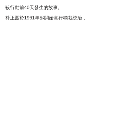
殺行動前40天發生的故事。
朴正熙於1961年起開始實行獨裁統治，
之後18年南韓一直在他的獨裁統治之
下。
取材自歷史真實事件，是本片的特色看
點之一。而對歷史事件加以加入不同的
見解而使人物不流於刻板、平面化，也
是此片出眾的原因。
整部電影進行過程當中，會使觀者同主
角一樣感到迷惘及不知所措，不知道明
天是如何的，在暗殺當晚的行動，緊張
懸疑，並且畫面結構和場面調度十分漂
亮，非常值得欣賞。