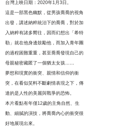
台灣上映日期：2020年1月3日。
這是一部黑色幽默，從男孩喬喬的視角
出發，講述納粹統治下的喬喬，對於加
入納粹有諸多嚮往，因而幻想出「希特
勒」就在他身邊鼓勵他，而加入青年團
的過程困難重重，甚至喬喬發現自己的
母親秘密藏匿了一個猶太女孩……
夢想和現實的衝突、親情和信仰的衝
突，在看似笑料不斷劇情表現之下，傳
達的是人性的美麗與戰爭的恐怖。
本片看點有年僅12歲的主角自然、生
動、細膩的演技，將喬喬內心的衝突很
好地展現出來。