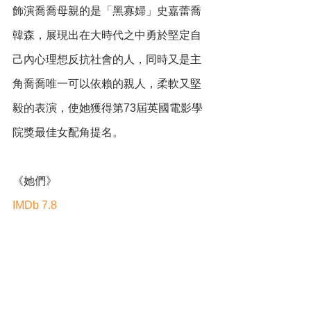
飾演喬喬母親的是「黑寡婦」史嘉蕾喬
韓森，展現出在大時代之中勇於堅定自
己內心理想反抗社會的人，同時又是主
角喬喬唯一可以依賴的親人，柔軟又堅
毅的表演，使她獲得第73屆英國電影學
院獎最佳女配角提名。
《她們》
IMDb 7.8