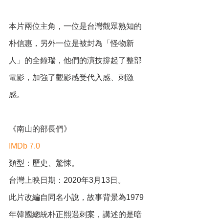
本片兩位主角，一位是台灣觀眾熟知的
朴信惠，另外一位是被封為「怪物新
人」的全鐘瑞，他們的演技撐起了整部
電影，加強了觀影感受代入感、刺激
感。
《南山的部長們》
IMDb 7.0
類型：歷史、驚悚。
台灣上映日期：2020年3月13日。
此片改編自同名小說，故事背景為1979
年韓國總統朴正熙遇刺案，講述的是暗