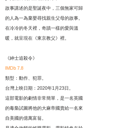
故事講述的是聖誕夜中，三個無家可歸
的人為一為棄嬰尋找親生父母的故事。
在冷冷的冬天裡，奇蹟一樣的愛與溫
暖，就呈現在《東京教父》裡。
《紳士追殺令》
IMDb 7.8
類型：動作、犯罪。
台灣上映日期：2020年1月23日。
這部電影的劇情非常簡單，是一名英國
的毒梟試圖將他的大麻帝國賣給一名來
自美國的億萬富翁。