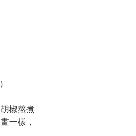
）
紅胡椒熬煮
幅畫一樣，