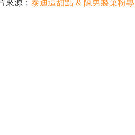
片來源：
泰迪這甜點 & 陳男製菓粉專