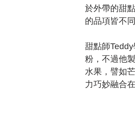
於外帶的甜
的品項皆不
甜點師Ted
粉，不過他
水果，譬如
力巧妙融合