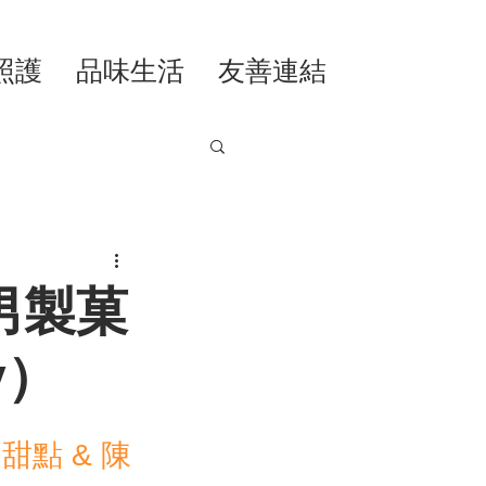
照護
品味生活
友善連結
男製菓
ry）
甜點 & 陳