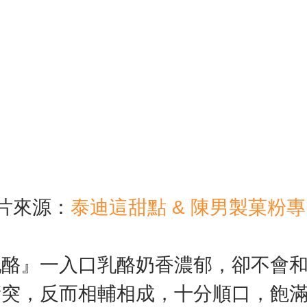
片來源：
泰迪這甜點 & 陳男製菓粉專
乳酪』一入口乳酪奶香濃郁，卻不會
衝突，反而相輔相成，十分順口，飽