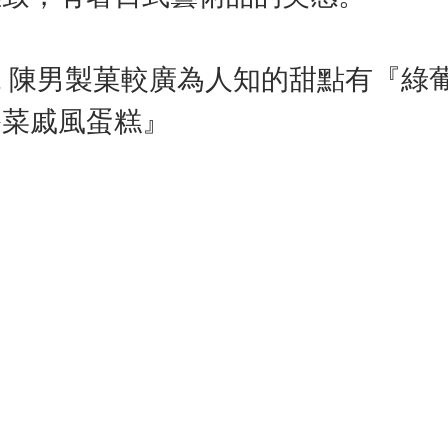
& 陳男製菓較廣為人知的甜點有『綠
香菜戚風蛋糕』