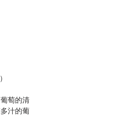
）
和葡萄的清
滿多汁的葡