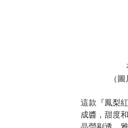
（圖
這款『鳳梨
成醬，甜度
晶瑩剔透、