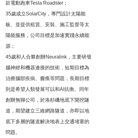
款電動跑車Tesla Roadster；
35歲成立SolarCity，專門設計太陽能
板、並提供租賃、安裝、施工監督等太
陽能服務，公司目標是加速實踐永續能
源；
45歲和人合夥創辦Neuralink，主要研發
腦神經和機器連接的技術，短期目標為
治療腦部疾病、癱瘓等問題，長期目標
則是希望人類發展可以和AI抗衡。同年
創辦無聊公司，於洛杉磯地底下開挖隧
道，期望建立三維網路隧道，亦即以地
底下多層的隧道解決地表上交通堵塞的
問題。